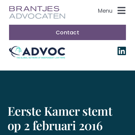
Skip
Menu
to
content
Practice Areas
Contact
About us
Our people
Nederlands
Eerste Kamer stemt
op 2 februari 2016