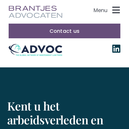
Ga
Menu
naar
inhoud
Rechtsgebieden
Contact us
Over ons
Onze mensen
Blogs
Vacatures
Kent u het
arbeidsverleden en
English