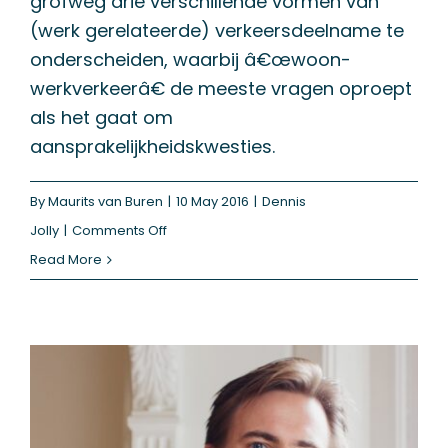
grofweg drie verschillende vormen van
(werk gerelateerde) verkeersdeelname te
onderscheiden, waarbij â€œwoon-
werkverkeerâ€ de meeste vragen oproept
als het gaat om
aansprakelijkheidskwesties.
By
Maurits van Buren
|
10 May 2016
|
Dennis
on
Jolly
|
Comments Off
Aansprakelijkheid
Read More
van
werkgevers
bij
ongevallen
tijdens
woon-