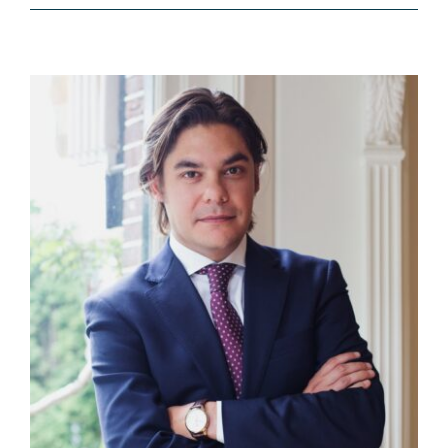
bevoegdheden
ondernemingsraad
bij
beloningen
bestuurders