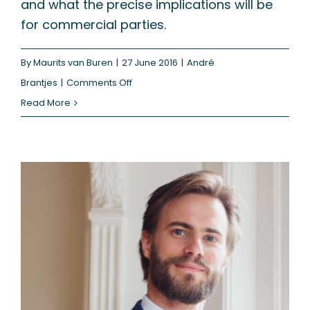
and what the precise implications will be
for commercial parties.
By
Maurits van Buren
|
27 June 2016
|
André
on
Brantjes
|
Comments Off
Brexit,
Read More
first
impression