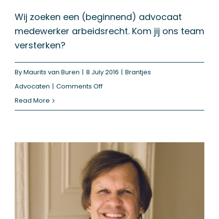
Wij zoeken een (beginnend) advocaat
medewerker arbeidsrecht. Kom jij ons team
versterken?
By
Maurits van Buren
|
8 July 2016
|
Brantjes
on
Advocaten
|
Comments Off
(beginnend)
Read More
advocaat
medewerker
arbeidsrecht