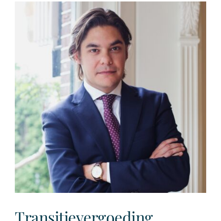
ontslagbescherming
OR-
leden
op
Transitievergoeding