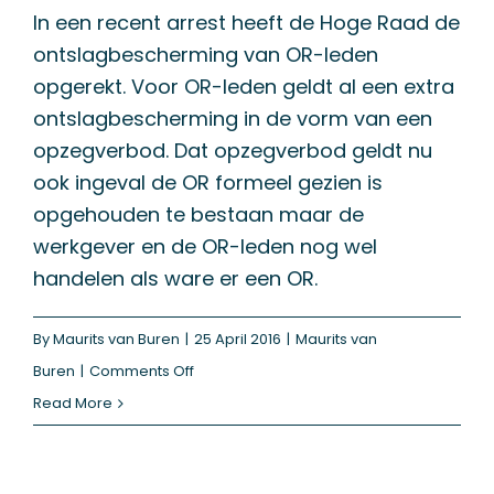
In een recent arrest heeft de Hoge Raad de
ontslagbescherming van OR-leden
opgerekt. Voor OR-leden geldt al een extra
ontslagbescherming in de vorm van een
opzegverbod. Dat opzegverbod geldt nu
ook ingeval de OR formeel gezien is
opgehouden te bestaan maar de
werkgever en de OR-leden nog wel
handelen als ware er een OR.
By
Maurits van Buren
|
25 April 2016
|
Maurits van
on
Buren
|
Comments Off
Hoge
Read More
Raad
rekt