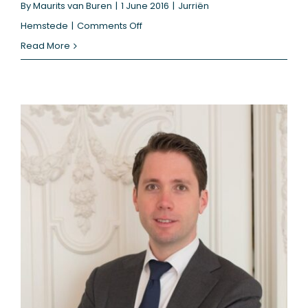
By
Maurits van Buren
|
1 June 2016
|
Jurriën
on
Hemstede
|
Comments Off
Per
Read More
1
juli
2016
treedt
de
Wet
Huis
voor
klokkenluiders
in
werking