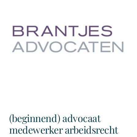
have
for
EU
employers?
(beginnend) advocaat
medewerker arbeidsrecht