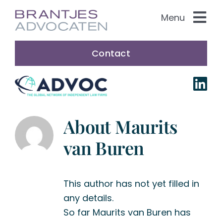
Skip
Menu
to
content
Practice Areas
Contact
About us
Our people
About
Maurits
Nederlands
van Buren
This author has not yet filled in
any details.
So far Maurits van Buren has