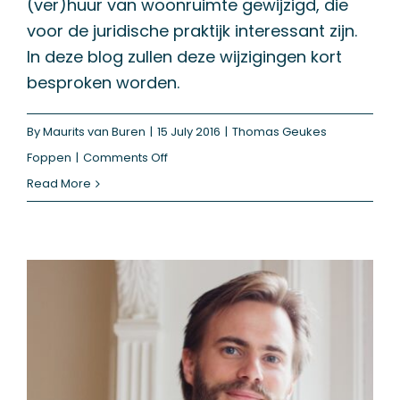
(ver)huur van woonruimte gewijzigd, die
voor de juridische praktijk interessant zijn.
In deze blog zullen deze wijzigingen kort
besproken worden.
By
Maurits van Buren
|
15 July 2016
|
Thomas Geukes
on
Foppen
|
Comments Off
Aanpassing
Read More
regels
tijdelijke
verhuur
per
1
juli
2016