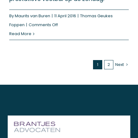
By
Maurits van Buren
|
11 April 2016
|
Thomas Geukes
on
Foppen
|
Comments Off
Vernietiging
Read More
formeel
besluit
van
1
2
Next
een
rechtspersoon
in
een
arbitrageprocedure?