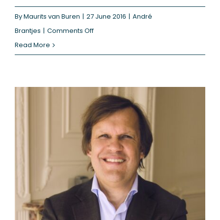
By
Maurits van Buren
|
27 June 2016
|
André
on
Brantjes
|
Comments Off
Brexit,
Read More
first
impression