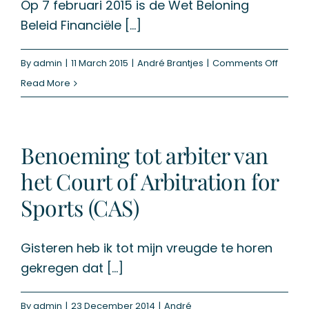
Op 7 februari 2015 is de Wet Beloning
het
Beleid Financiële [...]
UWV
afsnijd
on
By
admin
|
11 March 2015
|
André Brantjes
|
Comments Off
De
Read More
bonus
cap
van
Benoeming tot arbiter van
20%
het Court of Arbitration for
Sports (CAS)
Gisteren heb ik tot mijn vreugde te horen
gekregen dat [...]
By
admin
|
23 December 2014
|
André