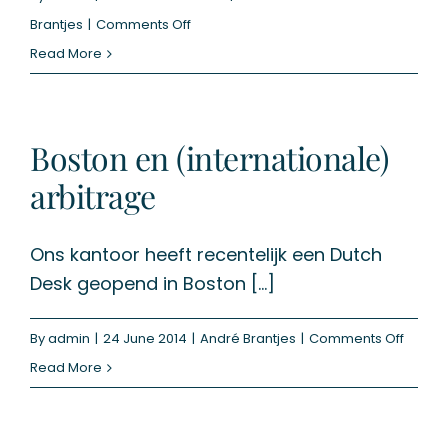
on
Brantjes
|
Comments Off
Benoeming
Read More
tot
arbiter
van
Boston en (internationale)
het
arbitrage
Court
of
Ons kantoor heeft recentelijk een Dutch
Arbitration
Desk geopend in Boston [...]
for
Sports
on
By
admin
|
24 June 2014
|
André Brantjes
|
Comments Off
(CAS)
Boston
Read More
en
(inter