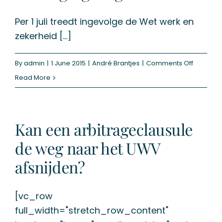
de
transitievergoeding
Per 1 juli treedt ingevolge de Wet werk en
zekerheid [...]
on
By
admin
|
1 June 2015
|
André Brantjes
|
Comments Off
Herplaat
Read More
werkgev
in
nieuwe
Kan een arbitrageclausule
Ontslagr
de weg naar het UWV
afsnijden?
[vc_row
full_width="stretch_row_content"