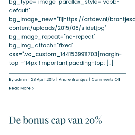
bg_type="image" parallax_style="vcpb-
default"
bg_image_new="11|https://artdev.nl/brantje
content/uploads/2015/08/slide1.jpg"
bg_image_repeat="no-repeat"
bg_img_attach="fixed"
css=".vc_custom_1441539911703{margin-
top: -114px !important;padding-top: [...]
on
By
admin
|
28 April 2015
|
André Brantjes
|
Comments Off
Kan
Read More
een
arbitra
de
De bonus cap van 20%
weg
naar