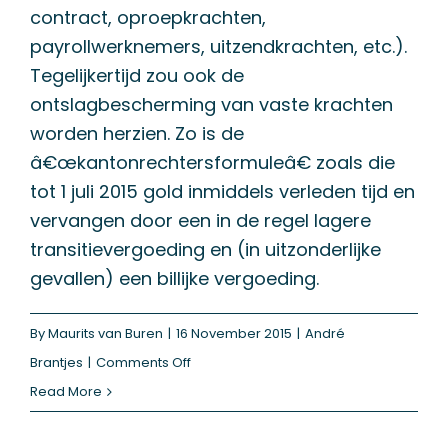
contract, oproepkrachten,
payrollwerknemers, uitzendkrachten, etc.).
Tegelijkertijd zou ook de
ontslagbescherming van vaste krachten
worden herzien. Zo is de
â€œkantonrechtersformuleâ€ zoals die
tot 1 juli 2015 gold inmiddels verleden tijd en
vervangen door een in de regel lagere
transitievergoeding en (in uitzonderlijke
gevallen) een billijke vergoeding.
By
Maurits van Buren
|
16 November 2015
|
André
on
Brantjes
|
Comments Off
Circulaire
Read More
toepassing