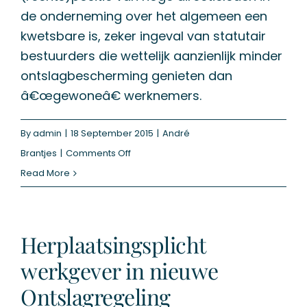
de onderneming over het algemeen een
kwetsbare is, zeker ingeval van statutair
bestuurders die wettelijk aanzienlijk minder
ontslagbescherming genieten dan
â€œgewoneâ€ werknemers.
By
admin
|
18 September 2015
|
André
on
Brantjes
|
Comments Off
De
Read More
samenhang
tussen
een
Herplaatsingsplicht
golden
werkgever in nieuwe
parachute
Ontslagregeling
en