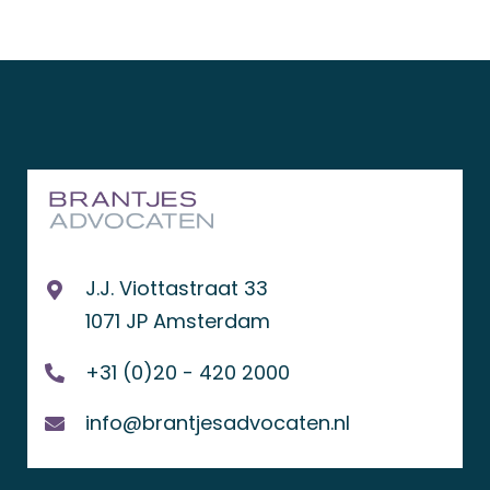
arbitr
J.J. Viottastraat 33
1071 JP Amsterdam
+31 (0)20 - 420 2000
info@brantjesadvocaten.nl